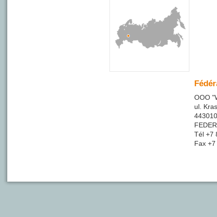
Fédér
OOO "
ul. Kra
44301
FEDER
Tél +7
Fax +7