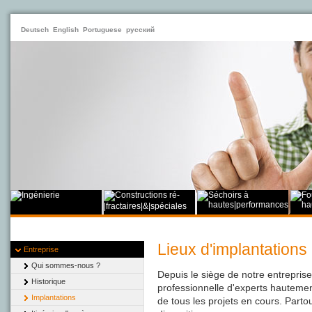
Deutsch
English
Portuguese
русский
Lieux d'implantations
Entreprise
Qui sommes-nous ?
Depuis le siège de notre entrepri
Historique
professionnelle d'experts hautemen
Implantations
de tous les projets en cours. Parto