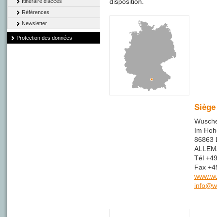
disposition.
Itinéraire d'accès
Références
Newsletter
Protection des données
Siège
Wusche
Im Hohe
86863 
ALLE
Tél +4
Fax +4
www.w
info@w