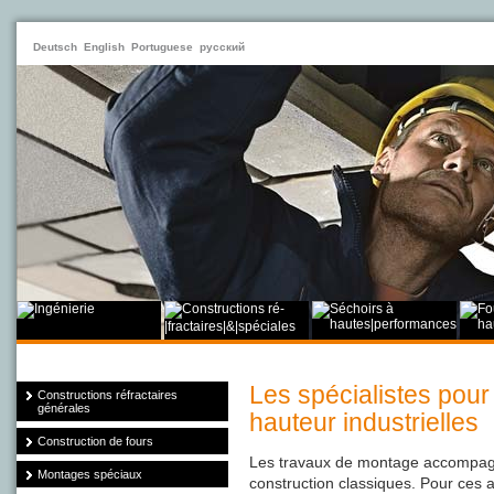
Deutsch
English
Portuguese
русский
Les spécialistes pour
Constructions réfractaires
générales
hauteur industrielles
Construction de fours
Les travaux de montage accompagne
Montages spéciaux
construction classiques. Pour ces a